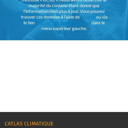
majorité du contenu étant donné que
l’information n’est plus à jour. Vous pouvez
trouver ces données à l’aide de
la carte
ou via
le lien
Trouver des données locales
dans le
menu supérieur gauche.
L’ATLAS CLIMATIQUE