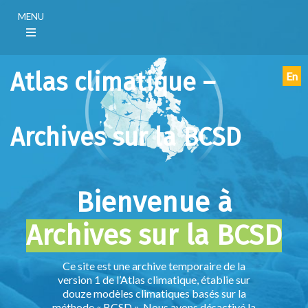
Aller
Main
MENU
au
navigation
contenu
(F)
principal
Atlas climatique –
En
Archives sur la BCSD
Bienvenue à
Archives sur la BCSD
Ce site est une archive temporaire de la
version 1 de l’Atlas climatique, établie sur
douze modèles climatiques basés sur la
méthode « BCSD ». Nous avons désactivé la